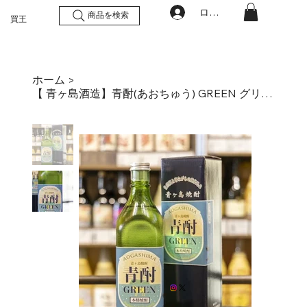
ログイン
商品を検索
買王
ホーム
>
【 青ヶ島酒造】青酎(あおちゅう) GREEN グリーン 奥山晃 芋焼酎 20度 700mlオリジナル化粧箱入