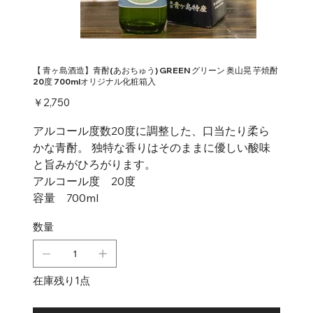
【 青ヶ島酒造】青酎(あおちゅう) GREEN グリーン 奥山晃 芋焼酎
20度 700mlオリジナル化粧箱入
価
￥2,750
格
アルコール度数20度に調整した、口当たり柔ら
かな青酎。 独特な香りはそのままに優しい酸味
と旨みがひろがります。
アルコール度 20度
容量 700ml
数量
在庫残り1点