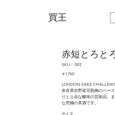
買王
赤短とろと
SKU：
SKU：
002
002
価
￥1,760
格
LONDON SAKE CHALL
奈良県吉野産完熟梅のペース
りと上品な酸味の芸術品。ま
な究極の美酒です。
サイズ