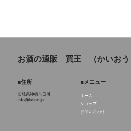
お酒の通販 買王
（かいおう
■住所
■メニュー
茨城県神栖市
日川
ホーム
info@kaioo.jp
ショップ
お問い合わせ