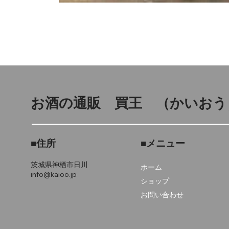
お酒の通販 買王
（かいおう
■住所
■メニュー
茨城県神栖市
日川
ホーム
info@kaioo.jp
ショップ
お問い合わせ