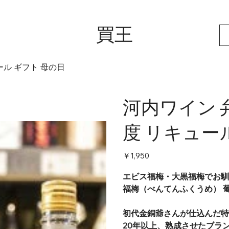
買王
ール ギフト 母の日
河内ワイン 弁
度 リキュー
価
￥1,950
格
エビス福梅・大黒福梅でお馴
福梅（べんてんふくうめ） 
初代金銅爺さんが仕込んだ特
20年以上、熟成させたブラ