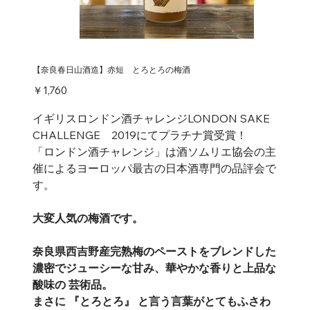
【奈良春日山酒造】赤短 とろとろの梅酒
価
￥1,760
格
イギリスロンドン酒チャレンジLONDON SAKE
CHALLENGE 2019にてプラチナ賞受賞！
「ロンドン酒チャレンジ」は酒ソムリエ協会の主
催によるヨーロッパ最古の日本酒専門の品評会で
す。
大変人気の梅酒です。
奈良県西吉野産完熟梅のペーストをブレンドした
濃密でジューシーな甘み、華やかな香りと上品な
酸味の 芸術品。
まさに 『とろとろ』 と言う言葉がとてもふさわ