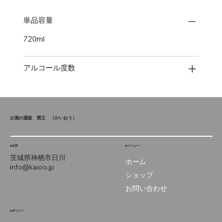
単品容量
720ml
アルコール度数
お酒の通販 買王
（かいおう）
■住所
■メニュー
茨城県神栖市
日川
ホーム
info@kaioo.jp
ショップ
お問い合わせ
■ポリシー