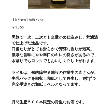
【丸西酒造】深海うなぎ
価
￥1,365
格
黒麹で一次、二次とも全量かめ仕込みし、荒濾過
で仕上げた逸品です。
口当たりがとても滑らかで芳醇な香りが最高。
濃厚な旨味にやや辛口のキレの良さがあるので、
水割りでもロックでもおいしく召し上がれます。
ラベルは、知的障害者施設の作業生の皆さんが、
牛乳パックを回収し和紙として再生し、1枚ずつ
完全手漉きの和紙ラベルとなってます。
月間生産５００本限定の貴重なお酒です。