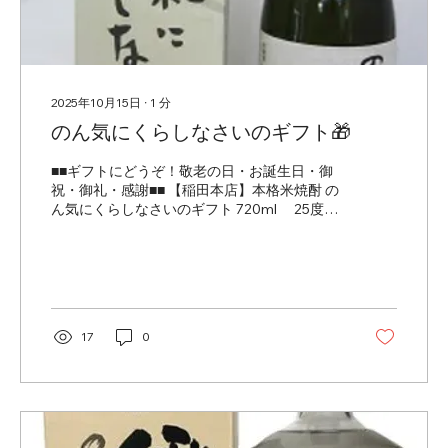
2025年10月15日
∙
1
分
のん気にくらしなさいのギフト🎁
■■ギフトにどうぞ！敬老の日・お誕生日・御
祝・御礼・感謝■■ 【稲田本店】本格米焼酎 の
ん気にくらしなさいのギフト 720ml 25度
「のん気にくらしなさい」という言葉に、や
さしい願いを込めた一本。 大切な方へ、“ゆっ
たりとした時間を過ごしてほしい”という思い
を届ける贈り物にぴったりです。 🌾【味わ
い・特徴】 鳥取県米子市の老舗蔵「稲田本
店」が手がける本格米焼酎。良質な国産米を
17
0
丁寧に仕込み、減圧蒸留でまろやかに仕上げ
ました。やわらかく上品な香りと、口当たり
のやさしい米の旨みが特徴。スッと広がる余
韻には、ほのかな甘みと米のコクを感じま
す。 🥃【飲み方のおすすめ】 ・ロックでまろ
やかに・お湯割りで香りふんわり・水割りで