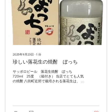
スッキリ軽やかにシーンを問わず楽しめる、
やさしい味わいの焼酎です。 🎁【贈り物に最
適】 温かみのあるラベルと上品な化粧箱入り
で、「ありがとう」「おめでとう」「これか
らものん気にね」そんな気持ちをさりげなく
伝えるギフトとして人気です。敬老の日・お
誕生日・退職祝い・御礼・感謝の贈り物にど
うぞ。 内容量：720ml アルコール度数：25
度...
2025年9月23日
∙
1
分
珍しい落花生の焼酎 ぼっち
サッポロビール 落花生焼酎 ぼっち
720ml 25度 （箱付き） 当店でとても人気
の焼酎 八街町近郊で栽培される落花生は、 そ
の土壌との適合性で日本一美味しい落花生と
評判。 そんな落花生を原料に造られた、ぼっ
ちは、 ほのかな甘さとほんのり落花生の香り
が特徴。...