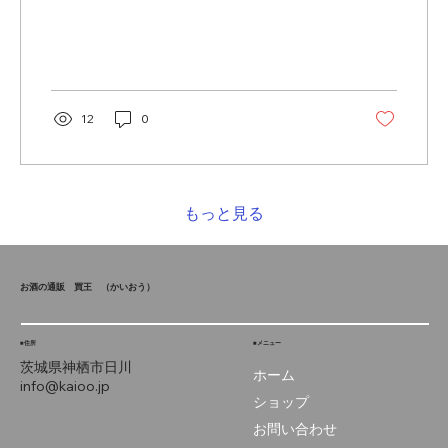
す。 ご希望であれば熨斗もお付けできます。
【霧島酒造】赤霧島 900ml 25度 【霧島酒
造】虎斑霧島 900ml 25度...
12
0
もっと見る
お酒の通販 買王
（かいおう）
■住所
■メニュー
茨城県神栖市
日川
ホーム
info@kaioo.jp
ショップ
お問い合わせ